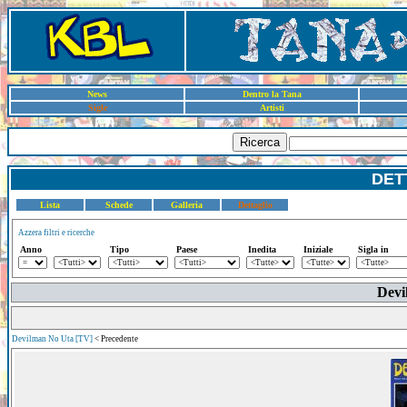
News
Dentro la Tana
Sigle
Artisti
Ricerca
DET
Lista
Schede
Galleria
Dettaglio
Azzera filtri e ricerche
Anno
Tipo
Paese
Inedita
Iniziale
Sigla in
Devi
Devilman No Uta [TV]
< Precedente