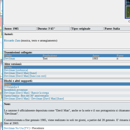
C
Anno: 1985
Durata: 3'45''
Tipo: originale
Paese: Italia
Autori:
Riccardo Zara
(musica, testo e arrangiamento)
Trasmissioni collegate:
Titolo
Produzione
Anno
Paese
Devilman
Toei
1983
it
Altre versioni:
Titolo
Devilman [sinfonica]
Devilman [Davil Man] [base]
Devilman [Davil Man] [base con cori]
Dischi e altri supporti:
Disco
TiVulandia 4
Incredibili avventure
Devilman [Davil Man] / Ransie la strega
Opera Omnia - Box del 30° anniversario
Devilman [Davil Man] / Devilman [Davil Man] [base]
Note:
La canzone è ufficialmente depositata come "Davil Man", anche se la serie e il suo protagonista si chiamano
"Devilman".
Commissionata a fine gennaio 1985, viene realizzato in soli tre giorni, a partire dal 28 gennaio. E' rimasta i
fino al 2003.
Devilman No Uta [TV]
< Precedente