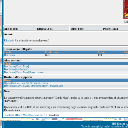
Col
Anno: 1985
Durata: 3'43''
Tipo: base
Paese: Italia
Autori:
Riccardo Zara
(musica e arrangiamento)
Trasmissioni collegate:
Titolo
Produzione
Anno
Pae
Devilman
Toei
1983
it
Altre versioni:
Titolo
Devilman [Davil Man]
Devilman [sinfonica]
Devilman [Davil Man] [base con cori]
Dischi e altri supporti:
Disco
Opera Omnia - Box del 30° anniversario
Devilman [Davil Man] / Devilman [Davil Man] [base]
Note:
La canzone è ufficialmente depositata come "Davil Man", anche se la serie e il suo protagonista si chiamano
"Devilman".
Questa base è il risultato di un remixing e un remastering degli elementi originali curato nel 2011 dallo ste
Riccardo Zara.
Devilman [Davil Man] [base con cori]
< Precedente
TDS Engine v. 
Tutte le immagini, i loghi, i marchi e le i