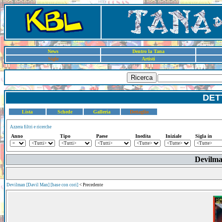
News
Dentro la Tana
Sigle
Artisti
Ricerca
DET
Lista
Schede
Galleria
Dettaglio
Azzera filtri e ricerche
Anno
Tipo
Paese
Inedita
Iniziale
Sigla in
Devilma
Devilman [Davil Man] [base con cori]
< Precedente