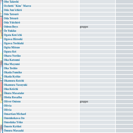
Obo Takeshi
Occhetti "Kim" Marco
Oda Jun'ichirō
Oda Tatsurō
Oda Tetsurō
Oda Yūichirō
Odeon Boys
gruppo
Ōe Yukiko
Ogata Ken'ichi
Ogawa Hirooki
Ogawa Yoshiaki
Ogita Mitsuo
Ogura Kei
Ohara Noriko
Oka Katsumi
Oka Mayumi
Oka Toshio
Okada Fumiko
Okada Kyōko
Okamura Koichi
Okamura Yasuyuki
Oku Keiichi
Ōkura Masatake
Oletta Rosalba
Oliver Onions
gruppo
Olivia
Olivia
Omartian Michael
Omenkokawa Ito
Omodaka Yōko
Ōmoto Kyōkei
Ōmura Masaaki