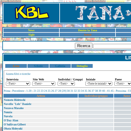
News
Dentro la Tana
Sigle
Artisti
Ricerca
LI
Lista
Schede
Galleria
Dettaglio
Azzera filtri e ricerche
Intervista
Sito Web
Individui / Gruppi
Iniziale
Paese
Prima
-
Precedente
-
1-20
-
21
22
23
24
25
26
27
28
[29]
30
31
32
33
34
35
36
37
38
39
40
-
41-45
-
Prossima
-
Ul
Artista
Individuo/gruppo
Anno d
Nomoto Hidetoshi
Novello "Lele" Daniele
Nozawa Masako
Nunzia
Nuvola
O'Day Alan
O'Sullivan Gilbert
Obata Hideyuki