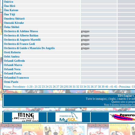
Onirico
Ōno Hirō
Ōno Katsuo
Ōno Yūji
Onodera Shōtarō
Onozaki Kōsuke
Ōoka Shōhei
Orchestra di Adelmo Musso
gruppo
Orchestra di Alberto Baldan
gruppo
Orchestra di Augusto Martelli
gruppo
Orchestra di Franco Godi
gruppo
Orchestra di Guido e Maurizio De Angelis
gruppo
Oreti Roberto
Orfei Ambra
Orlandi Goffredo
Orlandi Marco
Orlandi Nora
Orlandi Paola
Orlandini Francesco
Ormi Paolo
Prima
-
Precedente
-
1-20
-
21
22
23
24
25
26
27
28
[29]
30
31
32
33
34
35
36
37
38
39
40
-
41-45
-
Prossima
-
Ul
TDS Engine v. 
Tutte le immagini, i loghi, i marchi e le i
Questo sito si prop
Non è nostra intenzione con