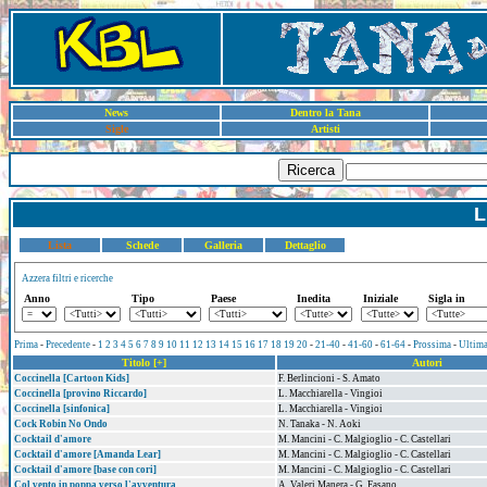
News
Dentro la Tana
Sigle
Artisti
Ricerca
L
Lista
Schede
Galleria
Dettaglio
Azzera filtri e ricerche
Anno
Tipo
Paese
Inedita
Iniziale
Sigla in
Prima
-
Precedente
-
1
2
3
4
5
6
7
8
9
10
11
12
13
14
15
16
17
18
19
20
-
21-40
-
41-60
-
61-64
-
Prossima
-
Ultim
Titolo [+]
Autori
Coccinella [Cartoon Kids]
F. Berlincioni - S. Amato
Coccinella [provino Riccardo]
L. Macchiarella - Vingioi
Coccinella [sinfonica]
L. Macchiarella - Vingioi
Cock Robin No Ondo
N. Tanaka - N. Aoki
Cocktail d'amore
M. Mancini - C. Malgioglio - C. Castellari
Cocktail d'amore [Amanda Lear]
M. Mancini - C. Malgioglio - C. Castellari
Cocktail d'amore [base con cori]
M. Mancini - C. Malgioglio - C. Castellari
Col vento in poppa verso l'avventura
A. Valeri Manera - G. Fasano