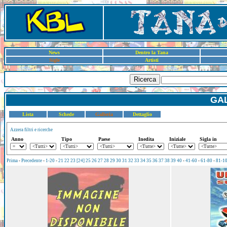
News
Dentro la Tana
Sigle
Artisti
Ricerca
GAL
Lista
Schede
Galleria
Dettaglio
Azzera filtri e ricerche
Anno
Tipo
Paese
Inedita
Iniziale
Sigla in
Prima
-
Precedente
-
1-20
-
21
22
23
[24]
25
26
27
28
29
30
31
32
33
34
35
36
37
38
39
40
-
41-60
-
61-80
-
81-1