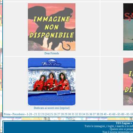
Dear Friends
Dedicato ai nostri eroi [reprise]
Prima
-
Precedente
-
1-20
-
21
22
23
[24]
25
26
27
28
29
30
31
32
33
34
35
36
37
38
39
40
-
41-60
-
61-80
-
81-1
TDS Engine v. 
Tutte le immagini, i loghi, i marchi e le i
Questo sito si prop
Non è nostra intenzione con