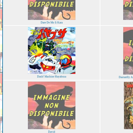
Dare De Mo Ii Kara
Dash! Machine Hayabusa
Dastardly A
David