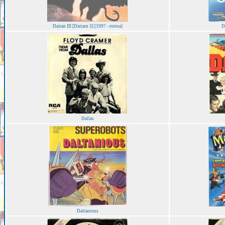
Daitan III [Daitarn 3] [1997 - estesa]
D
Dallas
Daltanious