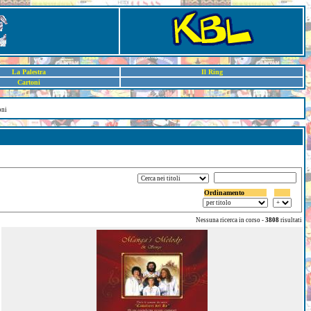
La Palestra
Il Ring
Cartoni
oni
Ordinamento
Nessuna ricerca in corso -
3808
risultati