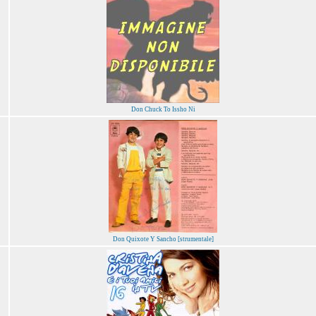
Don Chuck To Issho Ni
Don Quixote Y Sancho [strumentale]