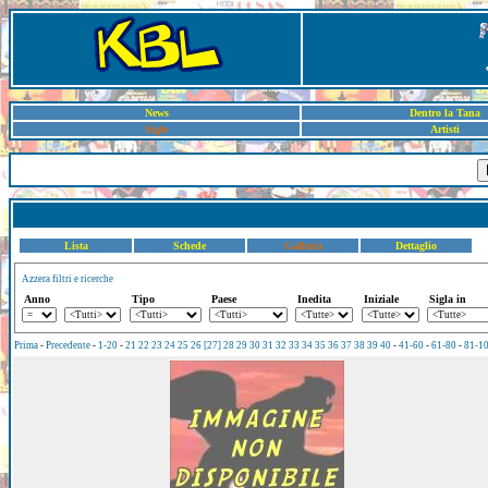
News
Dentro la Tana
Sigle
Artisti
Lista
Schede
Galleria
Dettaglio
Azzera filtri e ricerche
Anno
Tipo
Paese
Inedita
Iniziale
Sigla in
Prima
-
Precedente
-
1-20
-
21
22
23
24
25
26
[27]
28
29
30
31
32
33
34
35
36
37
38
39
40
-
41-60
-
61-80
-
81-1