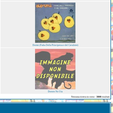
Dormi (Fiaba Della Principessa e del Cavaliere)
Dororo No Uta
Nessuna ricerca in corso -
3808
risultati