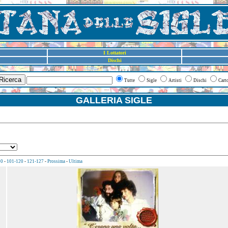
I Lottatori
Dischi
Ricerca
Tutte
Sigle
Artisti
Dischi
Cart
GALLERIA SIGLE
00
-
101-120
-
121-127
-
Prossima
-
Ultima