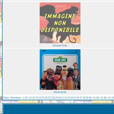
Doratarō Ondo
Dormi dormi
Prima
-
Precedente
-
1-20
-
21
22
23
24
25
26
[27]
28
29
30
31
32
33
34
35
36
37
38
39
40
-
41-60
-
61-80
-
81-1