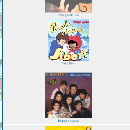
Dolce piccola Remì
Dolce Sibert
Domande, risposte