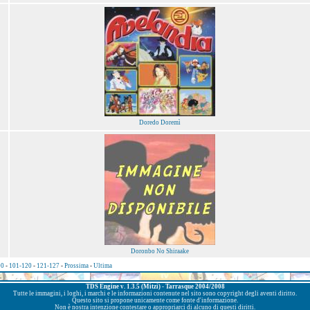
Doredo Doremì
Doronbo No Shiraake
00
-
101-120
-
121-127
-
Prossima
-
Ultima
TDS Engine v. 1.3.5 (Mitzi) - Tarrasque 2004/2008
Tutte le immagini, i loghi, i marchi e le informazioni contenute nel sito sono copyright degli aventi diritto.
Questo sito si propone unicamente come fonte d'informazione.
Non è nostra intenzione contestare o appropriarci di alcuno di questi diritti.