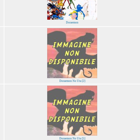
Doraemon
Doraemon No Uta [2]
Doraemon No Uta [5]