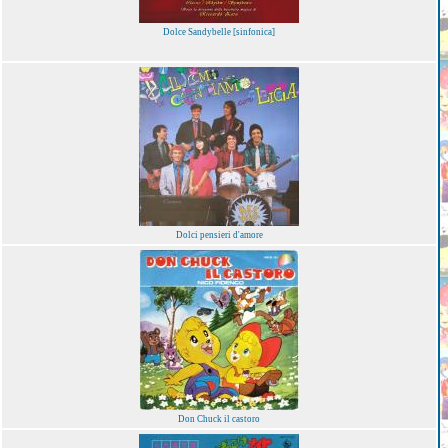
Dolce Sandybelle [sinfonica]
Dolci pensieri d'amore
Don Chuck il castoro