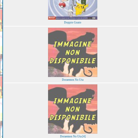
Doppio Guaio
Doraemon No Uta
Doraemon No Uta [4]