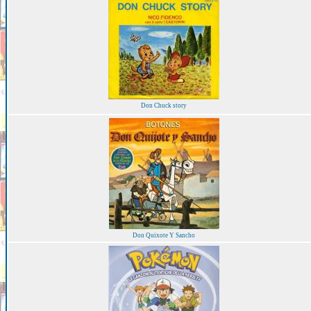
Don Chuck story
Don Quixote Y Sancho