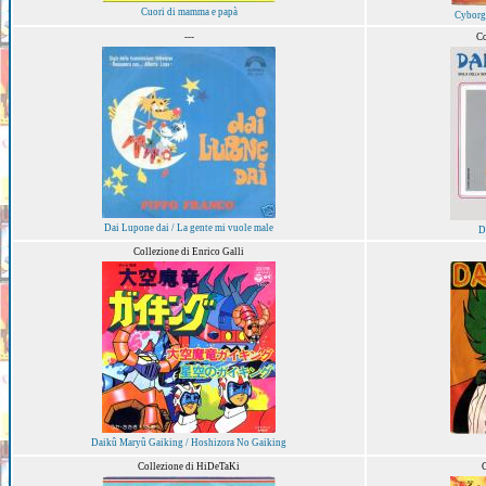
Cuori di mamma e papà
Cyborg 
---
Co
Dai Lupone dai / La gente mi vuole male
D
Collezione di Enrico Galli
Daikû Maryû Gaiking / Hoshizora No Gaiking
Collezione di HiDeTaKi
C