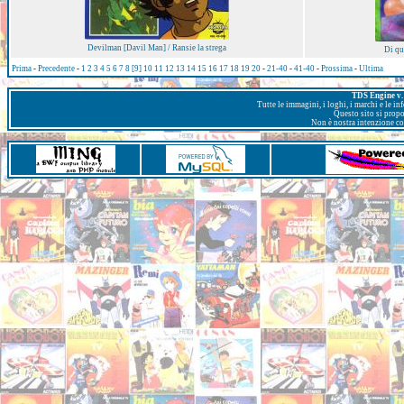
Devilman [Davil Man] / Ransie la strega
Di qu
Prima
-
Precedente
-
1
2
3
4
5
6
7
8
[9]
10
11
12
13
14
15
16
17
18
19
20
-
21-40
-
41-40
-
Prossima
-
Ultima
TDS Engine v. 
Tutte le immagini, i loghi, i marchi e le i
Questo sito si prop
Non è nostra intenzione con