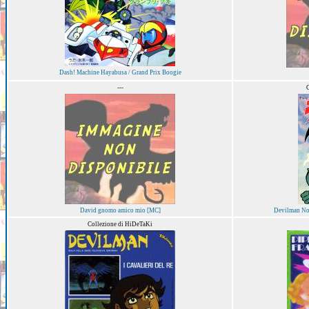
Dash! Machine Hayabusa / Grand Prix Boogie
---
C
David gnomo amico mio [MC]
Devilman No
Collezione di HiDeTaKi