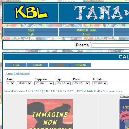
News
Dentro la Tana
Sigle
Artisti
Ricerca
GAL
Lista
Schede
Galleria
Dettaglio
Azzera filtri e ricerche
Anno
Supporto
Tipo
Paese
Iniziale
Prima
-
Precedente
-
1
2
3
4
5
6
7
8
[9]
10
11
12
13
14
15
16
17
18
19
20
-
21-40
-
41-40
-
Prossima
-
Ultima
---
Collezi